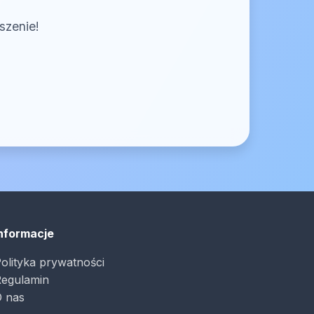
szenie!
nformacje
olityka prywatności
egulamin
 nas