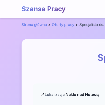
Szansa Pracy
Strona główna
>
Oferty pracy
>
Specjalista ds
S
📍
Lokalizacja:
Nakło nad Notecią