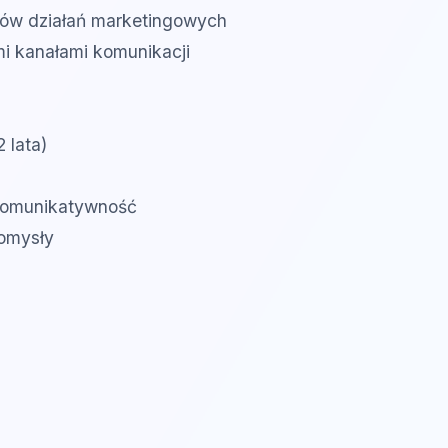
ków działań marketingowych
mi kanałami komunikacji
 lata)
 komunikatywność
pomysły