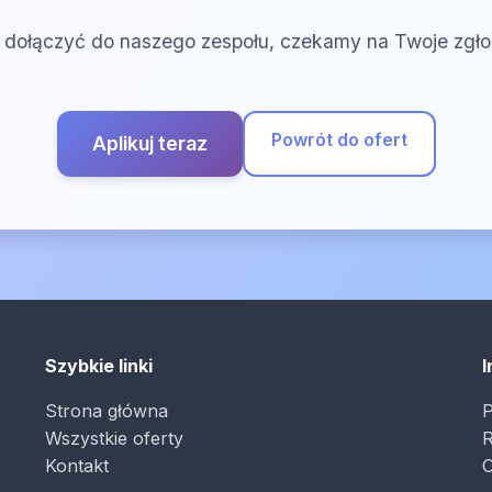
esz dołączyć do naszego zespołu, czekamy na Twoje zgło
Powrót do ofert
Aplikuj teraz
Szybkie linki
I
Strona główna
P
Wszystkie oferty
R
Kontakt
O