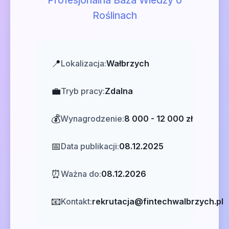
Profesjonalna Baza Wiedzy o
Roślinach
📍
Lokalizacja:
Wałbrzych
💼
Tryb pracy:
Zdalna
💰
Wynagrodzenie:
8 000 - 12 000 zł
📅
Data publikacji:
08.12.2025
⏰
Ważna do:
08.12.2026
📧
Kontakt:
rekrutacja@fintechwalbrzych.pl