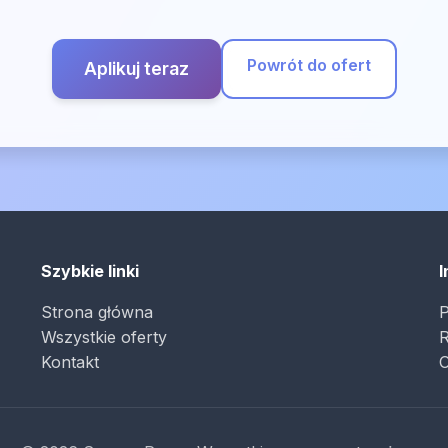
Powrót do ofert
Aplikuj teraz
Szybkie linki
I
Strona główna
P
Wszystkie oferty
R
Kontakt
O