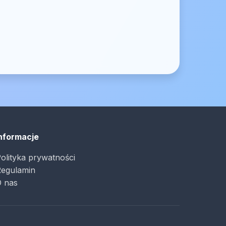
nformacje
olityka prywatności
egulamin
 nas